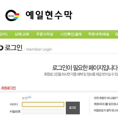
전단지)
상패|교패
주문서작성
시안확인|결재
주문내역|배송
장
ON
보안
아이디
비밀번호