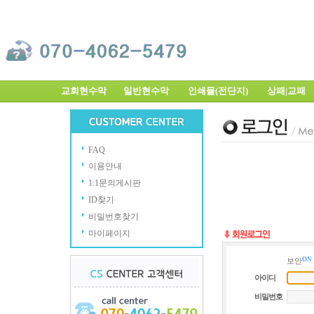
교회현수막
일반현수막
인쇄물(전단지)
상패|교
FAQ
이용안내
1:1문의게시판
ID찾기
비밀번호찾기
마이페이지
ON
보안
아이디
비밀번호