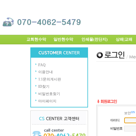
교회현수막
일반현수막
인쇄물(전단지)
상패|교
FAQ
이용안내
1:1문의게시판
ID찾기
비밀번호찾기
마이페이지
ON
보안
아이디
비밀번호