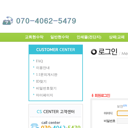
교회현수막
일반현수막
인쇄물(전단지)
상패|교
FAQ
이용안내
1:1문의게시판
ID찾기
비밀번호찾기
마이페이지
ON
보안
아이디
비밀번호