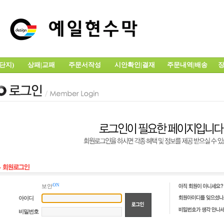
전단지)
상패|교패
주문서작성
시안확인|결재
주문내역|배송
장
ON
보안
아이디
비밀번호