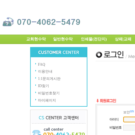
교회현수막
일반현수막
인쇄물(전단지)
상패|교
FAQ
이용안내
1:1문의게시판
ID찾기
비밀번호찾기
마이페이지
ON
보안
아이디
비밀번호