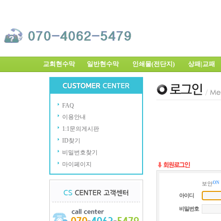
교회현수막
일반현수막
인쇄물(전단지)
상패|교
FAQ
이용안내
1:1문의게시판
ID찾기
비밀번호찾기
마이페이지
ON
보안
아이디
비밀번호