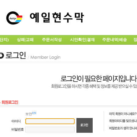
전단지)
상패|교패
주문서작성
시안확인|결재
주문내역|배송
장
ON
보안
아이디
비밀번호