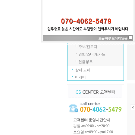
학교/학원/시설
각종행사/이벤트
식/음료/전문점
분양/건설/기타
각종인쇄물
오늘 하루 보이지 않음
전단지/포스터
주보/전도지
명함/스티커/카드
헌금봉투
상패.교패
어개띠
고객센터 운영시간안내
평일 am09:00 - pm20:00
토요일 am09:00 - pm17:00