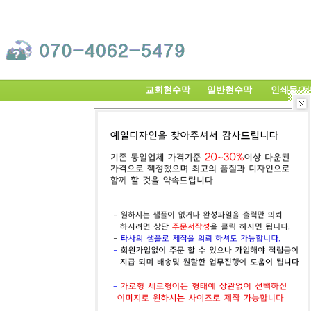
교회현수막
일반현수막
인쇄물(
샘플선택없이주문
교회현수막
교회
절 기
예 배
교육/행사
전도/정기행사
기 타
일반현수막
일반현수막배경